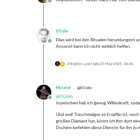
Offline
ElOdin
Elias wird bei den Ritualen herumlungern u
Offline
Ansonst kann ich nicht wirklich helfen.
2 Replies
Last reply
25 May 2025, 16:41
R
Myratel
@ElOdin
@
ElOdin
Offline
Inzwischen hab ich genug Willenkraft, soda
Und weil Traschmalgor so Erzaffin ist, noch
großen Diamant hat, könnt ich ihm dort ein
Dschinn befehlen diese Dienste für ihn zu