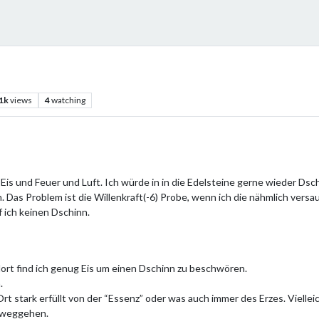
.1k
views
4
watching
 Eis und Feuer und Luft. Ich würde in in die Edelsteine gerne wieder D
 Das Problem ist die Willenkraft(-6) Probe, wenn ich die nähmlich versau
ff ich keinen Dschinn.
r dort find ich genug Eis um einen Dschinn zu beschwören.
.
Ort stark erfüllt von der “Essenz” oder was auch immer des Erzes. Viellei
 weggehen.