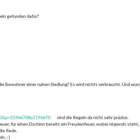
geln gefunden dafür?
r die Bewohner einer nahen Siedlung? Es wird nichts verbraucht. Und würd
?f=3&p=2196670#p2196670
sind die Regeln da nicht sehr präzise.
euer, für einen Dschinn bereits ein Freudenfeuer, wobei nirgends steht,
die Rede.
n. : )