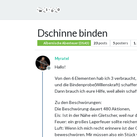
Dschinne binden
23
posts
5
posters
1
Albernische Abenteuer (DSA5)
Myratel
Hallo!
Offline
Von den 6 Elementen hab ich 3 verbraucht,
und die Bindenprobe(Willenskraft) schaffen.
Dann brauch ich eure Hilfe, weil allein scha
Zu den Beschwörungen:
Die Beschwörung dauert 480 Aktionen,
Eis: Ist in der Nähe ein Gletscher, weil nu
Feuer: ein großes Lagerfeuer sollte reichen
Luft: Wenn ich mich recht erinnere ist der 
beweschwören. Mir müssen also ein Stück