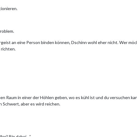
tionieren.
Problem.
rgeist an eine Person binden können, Dschinn wohl eher nicht. Wer mö
richten.
nen Raum in einer der Höhlen geben, wo es kühl ist und du versuchen kan
 Schwert, aber es wird reichen.
ler? Bin dabei…”