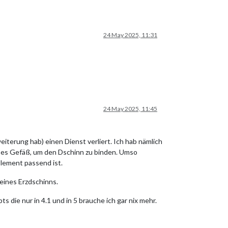
24 May 2025, 11:31
24 May 2025, 11:45
iterung hab) einen Dienst verliert. Ich hab nämlich
oßes Gefäß, um den Dschinn zu binden. Umso
Element passend ist.
 eines Erzdschinns.
s die nur in 4.1 und in 5 brauche ich gar nix mehr.