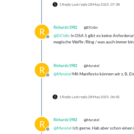
1 Reply
Last reply
28 May 2025, 07:38
Richardz1982
@ElOdin
R
@
ElOdin
In DSA 5 gibt es keine Anforderu
Offline
magische Waffe /Ring / was auch immer bin
Richardz1982
@Myratel
R
@
Myratel
Mit Manifesto können wir z. B. Ei
Offline
1 Reply
Last reply
28 May 2025, 06:42
Richardz1982
@Myratel
R
@
Myratel
Ich gerne. Hab aber schon einen 
Offline