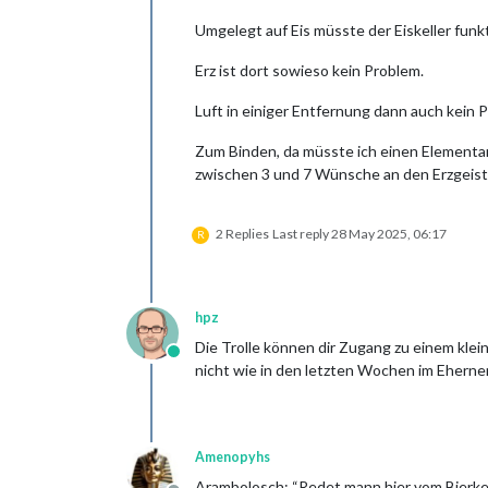
Umgelegt auf Eis müsste der Eiskeller funk
Erz ist dort sowieso kein Problem.
Luft in einiger Entfernung dann auch kein 
Zum Binden, da müsste ich einen Elementa
zwischen 3 und 7 Wünsche an den Erzgeist 
2 Replies
Last reply
28 May 2025, 06:17
R
hpz
Die Trolle können dir Zugang zu einem klei
Online
nicht wie in den letzten Wochen im Ehernen
Amenopyhs
Arambolosch: “Redet mann hier vom Bierkel