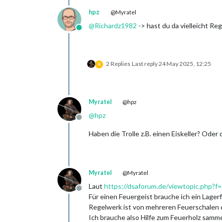
hpz
@Myratel
@
Richardz1982
-> hast du da vielleicht Re
Online
2 Replies
Last reply
24 May 2025, 12:25
R
Myratel
@hpz
@
hpz
Offline
Haben die Trolle z.B. einen Eiskeller? Ode
Myratel
@Myratel
Laut
https://dsaforum.de/viewtopic.php
Offline
Für einen Feuergeist brauche ich ein Lagerf
Regelwerk ist von mehreren Feuerschalen 
Ich brauche also Hilfe zum Feuerholz sammel