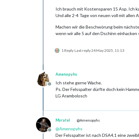
Ich brauch mit Kostensparen 15 Asp. Ich ka
Und alle 2-4 Tage von neuen voll mit allen 
Machen wir die Beschwörung beim nächsten 
wenn wir alle 5 auf den Dschinn einhacken s
1 Reply
Last reply
24 May 2025, 11:13
Amenopyhs
Ich stehe gerne Wache.
Offline
Ps. Der Felsspalter dürfte doch kein Hamme
LG Arambolosch
Myratel
@Amenopyhs
@
Amenopyhs
Offline
Der Felsspalter ist nach DSA4.1 eine zwei