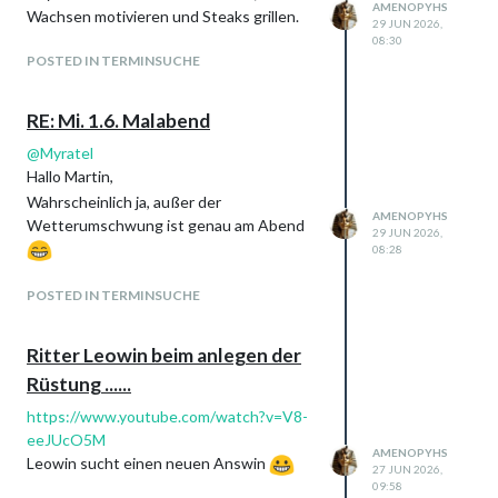
AMENOPYHS
Wachsen motivieren und Steaks grillen.
29 JUN 2026,
08:30
POSTED IN TERMINSUCHE
RE: Mi. 1.6. Malabend
@
Myratel
Hallo Martin,
Wahrscheinlich ja, außer der
AMENOPYHS
Wetterumschwung ist genau am Abend
29 JUN 2026,
08:28
POSTED IN TERMINSUCHE
Ritter Leowin beim anlegen der
Rüstung ......
https://www.youtube.com/watch?v=V8-
eeJUcO5M
AMENOPYHS
Leowin sucht einen neuen Answin
27 JUN 2026,
09:58