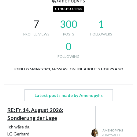
@Amenopyhs
CTHULHU-USERS
7
300
1
PROFILE VIEWS
POSTS
FOLLOWERS
0
FOLLOWING
JOINED
26 MAR 2023, 14:55
LAST ONLINE
ABOUT 2 HOURS AGO
Latest posts made by Amenopyhs
RE: Fr. 14. August 2026:
Sondierung der Lage
Ich wäre da.
AMENOPYHS
LG Gerhard
6 DAYS AGO