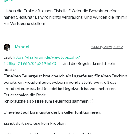
Haben die Trolle z.B. einen Eiskeller? Oder die Bewohner einer
nahen Siedlung? Es wird nichts verbraucht. Und würden die ihn mir
zur Verfügung stellen?
Myratel
24 May 2025, 13:12
Offline
Laut
https://dsaforum.de/viewtopic.php?
f=3&p=2196670#p2196670
sind die Regeln da nicht sehr
präzise.
Für einen Feuergeist brauche ich ein Lagerfeuer, für einen Dschinn
bereits ein Freudenfeuer, wobei nirgends steht, wo groß das
Freudenfeuer ist. Im Beispiel im Regelwerk ist von mehreren
Feuerschalen die Rede.
Ich brauche also Hilfe zum Feuerholz sammeln. : )
Umgelegt auf Eis müsste der Eiskeller funktionieren.
Erz ist dort sowieso kein Problem.