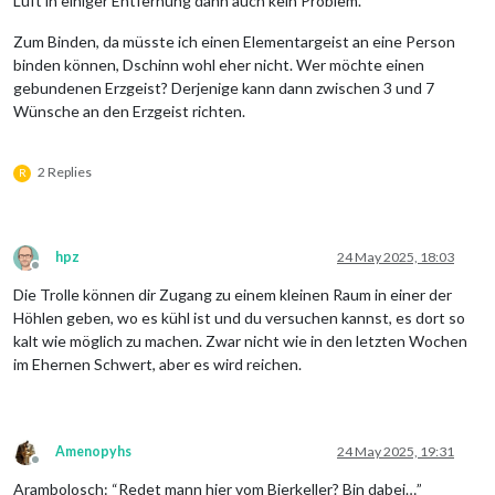
Luft in einiger Entfernung dann auch kein Problem.
Zum Binden, da müsste ich einen Elementargeist an eine Person
binden können, Dschinn wohl eher nicht. Wer möchte einen
gebundenen Erzgeist? Derjenige kann dann zwischen 3 und 7
Wünsche an den Erzgeist richten.
2 Replies
R
hpz
24 May 2025, 18:03
Offline
Die Trolle können dir Zugang zu einem kleinen Raum in einer der
Höhlen geben, wo es kühl ist und du versuchen kannst, es dort so
kalt wie möglich zu machen. Zwar nicht wie in den letzten Wochen
im Ehernen Schwert, aber es wird reichen.
Amenopyhs
24 May 2025, 19:31
Offline
Arambolosch: “Redet mann hier vom Bierkeller? Bin dabei…”