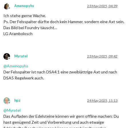
Amenopyhs
23 May 2025, 04:39
Offline
Ich stehe gerne Wache.
Ps. Der Felsspalter dürfte doch kein Hammer, sondern eine Axt sein.
Das Bild bei Foundry täuscht…
LG Arambolosch
Myratel
23 May 2025, 09:42
Offline
@
Amenopyhs
Der Felsspalter ist nach DSA4.1 eine zweiblättrige Axt und nach
DSA5 Regelwerk auch.
hpz
24 May 2025, 11:13
Offline
@
Myratel
Das Aufladen der Edelsteine können wir gern offline machen: Du
hast genügend Zeit und Vorbereitung und auch etwaige