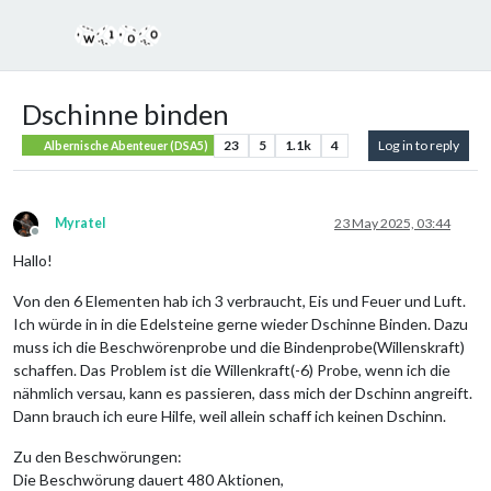
Dschinne binden
23
5
1.1k
4
Log in to reply
Albernische Abenteuer (DSA5)
Myratel
23 May 2025, 03:44
Offline
Hallo!
Von den 6 Elementen hab ich 3 verbraucht, Eis und Feuer und Luft.
Ich würde in in die Edelsteine gerne wieder Dschinne Binden. Dazu
muss ich die Beschwörenprobe und die Bindenprobe(Willenskraft)
schaffen. Das Problem ist die Willenkraft(-6) Probe, wenn ich die
nähmlich versau, kann es passieren, dass mich der Dschinn angreift.
Dann brauch ich eure Hilfe, weil allein schaff ich keinen Dschinn.
Zu den Beschwörungen:
Die Beschwörung dauert 480 Aktionen,