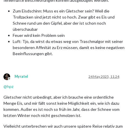
fehlerhafte Beschwörungen können ausgebügelt werden.
Zum Eisdschinn: Muss es ein Gletscher sein? Weil die
Trollzacken sind jetzt nicht so hoch. Zwar gibt es Eis und
Schnee rund um den Gipfel, aber der ist schon noch
überschaubar
Feuer wird kein Problem sein
Luft: Tjo, da wirst du etwas weg von Traschmalgor mit seiner
besonderen Affinität zu Erz müssen, damit es keine negativen
Beeinflussungen gibt.
Myratel
24 May 2025, 11:24
Offline
@
hpz
Gletscher nicht unbedingt, aber ich brauche eine ordentliche
Menge Eis, und mir fällt sonst keine Möglichkeit ein, wie ich dazu
kommen. Außer es ist noch so früh im Jahr, dass der Schnee vom
letzten Winter noch nicht geschmolzen ist.
Vielleicht unterbrechen wir auch unsere spätere Reise relativ zum