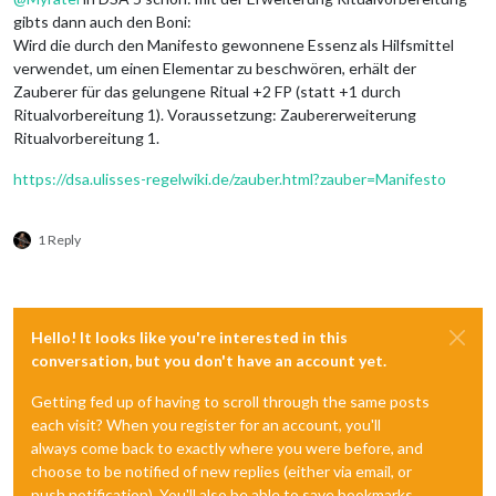
gibts dann auch den Boni:
Wird die durch den Manifesto gewonnene Essenz als Hilfsmittel
verwendet, um einen Elementar zu beschwören, erhält der
Zauberer für das gelungene Ritual +2 FP (statt +1 durch
Ritualvorbereitung 1). Voraussetzung: Zaubererweiterung
Ritualvorbereitung 1.
https://dsa.ulisses-regelwiki.de/zauber.html?zauber=Manifesto
1 Reply
Hello! It looks like you're interested in this
conversation, but you don't have an account yet.
Getting fed up of having to scroll through the same posts
each visit? When you register for an account, you'll
always come back to exactly where you were before, and
choose to be notified of new replies (either via email, or
push notification). You'll also be able to save bookmarks