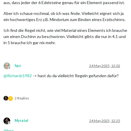
aus, dass jeder der 6 Edelsteine genau für ein Element passend ist.
Aber ich schaue nochmal, ob ich was finde. Vielleicht eignet sich ja
ein hochwertiges Erz z.B. Mindorium zum Binden eines Erzdschinns.
Ich find die Regel nicht, wie viel Material eines Elements ich brauche
um einen Dschinn zu beschwören. Vielleicht gibts die nur in 4.1 und
in 5 brauche ich gar nix mehr.
hpz
24 May 2025, 12:02
Offline
@
Richardz1982
-> hast du da vielleicht Regeln gefunden dafür?
2 Replies
R
Myratel
24 May 2025, 12:25
Offline
@
hpz