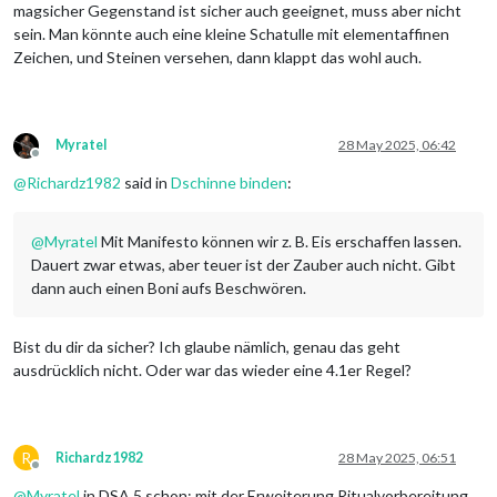
magsicher Gegenstand ist sicher auch geeignet, muss aber nicht
sein. Man könnte auch eine kleine Schatulle mit elementaffinen
Zeichen, und Steinen versehen, dann klappt das wohl auch.
Myratel
28 May 2025, 06:42
Offline
@
Richardz1982
said in
Dschinne binden
:
@
Myratel
Mit Manifesto können wir z. B. Eis erschaffen lassen.
Dauert zwar etwas, aber teuer ist der Zauber auch nicht. Gibt
dann auch einen Boni aufs Beschwören.
Bist du dir da sicher? Ich glaube nämlich, genau das geht
ausdrücklich nicht. Oder war das wieder eine 4.1er Regel?
R
Richardz1982
28 May 2025, 06:51
Offline
@
Myratel
in DSA 5 schon: mit der Erweiterung Ritualvorbereitung