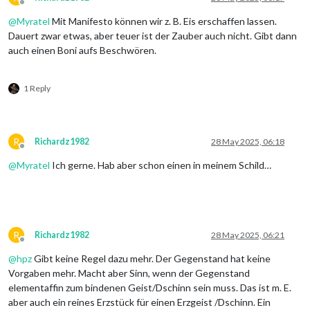
Offline
@
Myratel
Mit Manifesto können wir z. B. Eis erschaffen lassen.
Dauert zwar etwas, aber teuer ist der Zauber auch nicht. Gibt dann
auch einen Boni aufs Beschwören.
1 Reply
R
Richardz1982
28 May 2025, 06:18
Offline
@
Myratel
Ich gerne. Hab aber schon einen in meinem Schild…
R
Richardz1982
28 May 2025, 06:21
Offline
@
hpz
Gibt keine Regel dazu mehr. Der Gegenstand hat keine
Vorgaben mehr. Macht aber Sinn, wenn der Gegenstand
elementaffin zum bindenen Geist/Dschinn sein muss. Das ist m. E.
aber auch ein reines Erzstück für einen Erzgeist /Dschinn. Ein