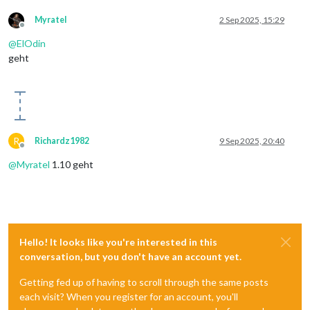
Myratel
2 Sep 2025, 15:29
Offline
@
ElOdin
geht
R
Richardz1982
9 Sep 2025, 20:40
Offline
@
Myratel
1.10 geht
Hello! It looks like you're interested in this
conversation, but you don't have an account yet.
Getting fed up of having to scroll through the same posts
each visit? When you register for an account, you'll