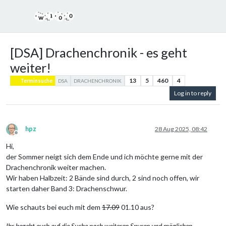
[DSA] Drachenchronik - es geht
weiter!
13
5
460
4
Terminsuche
DSA
DRACHENCHRONIK
Log in to reply
hpz
28 Aug 2025, 08:42
Offline
Hi,
der Sommer neigt sich dem Ende und ich möchte gerne mit der
Drachenchronik weiter machen.
Wir haben Halbzeit: 2 Bände sind durch, 2 sind noch offen, wir
starten daher Band 3: Drachenschwur.
Wie schauts bei euch mit dem
17.09
01.10 aus?
Ihr begebt euch auf die Suche nach weiteren Spuren und möglichen