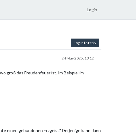
Login
Log in to reply
24 May 2025, 13:12
 wo groß das Freudenfeuer ist. Im Beispiel im
chte einen gebundenen Erzgeist? Derjenige kann dann