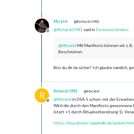
Myratel
@Richardz1982
@
Richardz1982
said in
Dschinne binden
:
Offline
@
Myratel
Mit Manifesto können wir z. B.
Beschwören.
Bist du dir da sicher? Ich glaube nämlich, 
Richardz1982
@Myratel
R
@
Myratel
in DSA 5 schon: mit der Erweiter
Offline
Wird die durch den Manifesto gewonnene Es
(statt +1 durch Ritualvorbereitung 1). Vo
https://dsa.ulisses-regelwiki.de/zauber.h