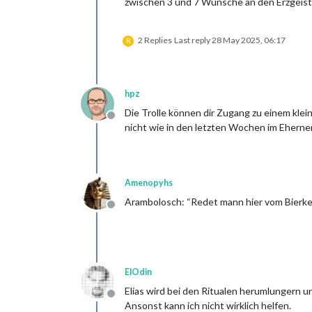
zwischen 3 und 7 Wünsche an den Erzgeist 
2 Replies
Last reply
28 May 2025, 06:17
R
hpz
Die Trolle können dir Zugang zu einem klei
Offline
nicht wie in den letzten Wochen im Ehernen
Amenopyhs
Arambolosch: “Redet mann hier vom Bierkel
Offline
ElOdin
Elias wird bei den Ritualen herumlungern u
Offline
Ansonst kann ich nicht wirklich helfen.