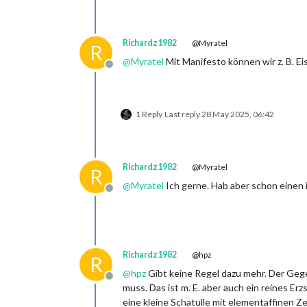
Richardz1982
@Myratel
R
@
Myratel
Mit Manifesto können wir z. B. Ei
Offline
1 Reply
Last reply
28 May 2025, 06:42
Richardz1982
@Myratel
R
@
Myratel
Ich gerne. Hab aber schon einen 
Offline
Richardz1982
@hpz
R
@
hpz
Gibt keine Regel dazu mehr. Der Geg
Offline
muss. Das ist m. E. aber auch ein reines E
eine kleine Schatulle mit elementaffinen Z