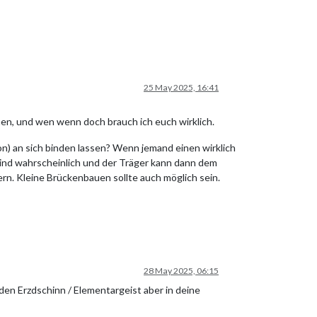
25 May 2025, 16:41
hen, und wen wenn doch brauch ich euch wirklich.
sion) an sich binden lassen? Wenn jemand einen wirklich
 sind wahrscheinlich und der Träger kann dann dem
rn. Kleine Brückenbauen sollte auch möglich sein.
28 May 2025, 06:15
en Erzdschinn / Elementargeist aber in deine