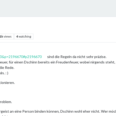
.1k
views
4
watching
?f=3&p=2196670#p2196670
sind die Regeln da nicht sehr präzise.
euer, für einen Dschinn bereits ein Freudenfeuer, wobei nirgends steht,
die Rede.
n. : )
tionieren.
Problem.
rgeist an eine Person binden können, Dschinn wohl eher nicht. Wer mö