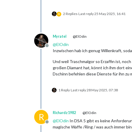
2 Replies
Last reply
25 May 2025, 16:41
R
Myratel
@ElOdin
@
ElOdin
Offline
Inzwischen hab ich genug Willenkraft, soda
Und weil Traschmalgor so Erzaffin ist, noch
großen Diamant hat, könnt ich ihm dort ein
Dschinn befehlen diese Dienste für ihn zu
1 Reply
Last reply
28 May 2025, 07:38
Richardz1982
@ElOdin
R
@
ElOdin
In DSA 5 gibt es keine Anforderu
Offline
magische Waffe /Ring / was auch immer bin