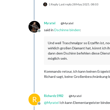
1 Reply
Last reply
28 May 2025, 08:03
Myratel
@Myratel
said in
Dschinne binden
:
Offline
Und weil Traschmalgor so Erzaffin ist, n
wirklich großen Diamant hat, könnt ich i
dann dem Dschinn befehlen diese Dienst
möglich sein.
Kommando retour, ich kann keinen Erzgeist 
Richard sagt, keine Großenbeschränkung b
Richardz1982
@Myratel
R
@
Myratel
Ich kann Elementargeister binden.
Offline