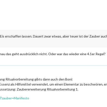
 Eis erschaffen lassen. Dauert zwar etwas, aber teuer ist der Zauber auc
genau das geht ausdrücklich nicht. Oder war das wieder eine 4.1er Regel?
ung Ritualvorbereitung gibts dann auch den Boni:
senz als Hilfsmittel verwendet, um einen Elementar zu beschwören, erh
raussetzung: Zaubererweiterung Ritualvorbereitung 1.
tml?zauber=Manifesto