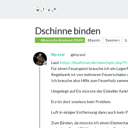
Dschinne binden
23
posts
5
posters
1
Albernische Abenteuer (DSA5)
Myratel
@Myratel
Laut
https://dsaforum.de/viewtopic.php
Offline
Für einen Feuergeist brauche ich ein Lagerf
Regelwerk ist von mehreren Feuerschalen 
Ich brauche also Hilfe zum Feuerholz sammel
Umgelegt auf Eis müsste der Eiskeller funk
Erz ist dort sowieso kein Problem.
Luft in einiger Entfernung dann auch kein 
Zum Binden, da müsste ich einen Elementa