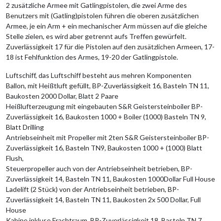
2 zusätzliche Armee mit Gatlingpistolen, die zwei Arme des
Benutzers mit (Gatling)pistolen führen die oberen zusätzlichen
Armee, je ein Arm + ein mechanischer Arm müssen auf die gleiche
Stelle zielen, es wird aber getrennt aufs Treffen gewürfelt.
Zuverlässigkeit 17 für die Pistolen auf den zusätzlichen Armeen, 17-
18 ist Fehlfunktion des Armes, 19-20 der Gatlingpistole.
Luftschiff, das Luftschiff besteht aus mehren Komponenten
Ballon, mit Heißtluft gefüllt, BP-Zuverlässigkeit 16, Basteln TN 11,
Baukosten 2000 Dollar, Blatt 2 Paare
Heißlufterzeugung mit eingebauten S&R Geistersteinboiler BP-
Zuverlässigkeit 16, Baukosten 1000 + Boiler (1000) Basteln TN 9,
Blatt Drilling
Antriebseinheit mit Propeller mit 2ten S&R Geistersteinboiler BP-
Zuverlässigkeit 16, Basteln TN9, Baukosten 1000 + (1000) Blatt
Flush,
Steuerpropeller auch von der Antriebseinheit betrieben, BP-
Zuverlässigkeit 14, Basteln TN 11, Baukosten 1000Dollar Full House
Ladelift (2 Stück) von der Antriebseinheit betrieben, BP-
Zuverlässigkeit 14, Basteln TN 11, Baukosten 2x 500 Dollar, Full
House
Kabine inkluse Frachtraum, BP-Zuverlässigkeit 18, Basteln TN 7,