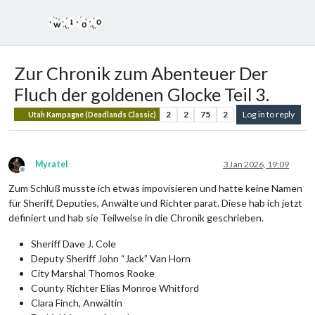
Zur Chronik zum Abenteuer Der
Fluch der goldenen Glocke Teil 3.
2
2
75
2
Log in to reply
Utah Kampagne (Deadlands Classic)
Myratel
3 Jan 2026, 19:09
Offline
Zum Schluß musste ich etwas impovisieren und hatte keine Namen
für Sheriff, Deputies, Anwälte und Richter parat. Diese hab ich jetzt
definiert und hab sie Teilweise in die Chronik geschrieben.
Sheriff Dave J. Cole
Deputy Sheriff John “Jack” Van Horn
City Marshal Thomos Rooke
County Richter Elias Monroe Whitford
Clara Finch, Anwältin