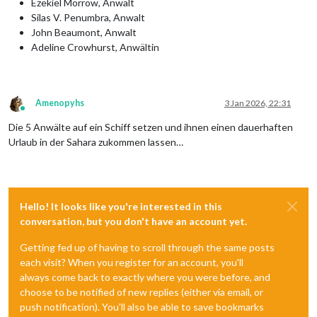
Ezekiel Morrow, Anwalt
Silas V. Penumbra, Anwalt
John Beaumont, Anwalt
Adeline Crowhurst, Anwältin
Amenopyhs
3 Jan 2026, 22:31
Online
Die 5 Anwälte auf ein Schiff setzen und ihnen einen dauerhaften
Urlaub in der Sahara zukommen lassen…
Hello! It looks like you're interested in this
conversation, but you don't have an account yet.
Getting fed up of having to scroll through the same posts
each visit? When you register for an account, you'll
always come back to exactly where you were before, and
choose to be notified of new replies (either via email, or
push notification). You'll also be able to save bookmarks