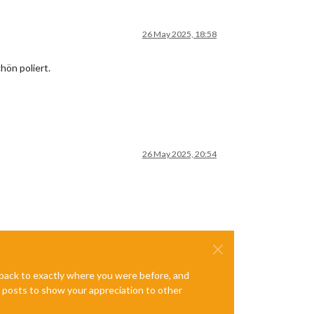
26 May 2025, 18:58
hön poliert.
26 May 2025, 20:54
e back to exactly where you were before, and
te posts to show your appreciation to other