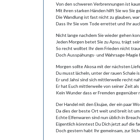
Von den schweren Verbrennungen ist kaum
Mit ihren starken Händen hilft Sie wo Sie g
Die Wandlung ist fast nicht zu glauben, war
Dass Ihr Sie vom Tode errettet und Ihr au
Nicht lange nachdem Sie wieder gehen konn
Jeden Morgen betet Sie zu Apsu, trägt sein
So recht wolltet Ihr dem Frieden nicht trau
Doch Ausspähungs- und Wahrsage-Magie h
Morgen sollte Akosa mit der nächsten Lie
Du musst lächeln, unter der rauen Schale i
Er und Jahsi sind sich mittlerweile recht 
Er hat Euch mittlerweile von seiner Zeit al
Kein Wunder dass er Fremden gegenüber ni
Der Handel mit den Ekujae, der ein paar Wo
Da dies der beste Ort weit und breit ist 
Echte Elfenwaren sind nun üblich in Breachi
Eigentlich könntest Du Dich jetzt auf die f
Doch gestern habt Ihr gemeinsam, zur Sicher