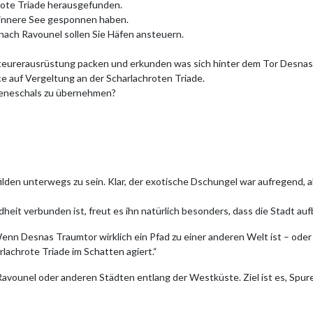
chrote Triade herausgefunden.
e innere See gesponnen haben.
nach Ravounel sollen Sie Häfen ansteuern.
nteurerausrüstung packen und erkunden was sich hinter dem Tor Desnas
ce auf Vergeltung an der Scharlachroten Triade.
Seneschals zu übernehmen?
ilden unterwegs zu sein. Klar, der exotische Dschungel war aufregend, a
indheit verbunden ist, freut es ihn natürlich besonders, dass die Stadt a
enn Desnas Traumtor wirklich ein Pfad zu einer anderen Welt ist – oder
rlachrote Triade im Schatten agiert.“
Ravounel oder anderen Städten entlang der Westküste. Ziel ist es, Sp