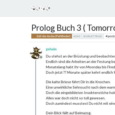
Prolog Buch 3 ( Tomorr
4
post
Zeit der Asche (Pathfinder)
AOA3
SCARLET TRIAD
geheim
Du stehst an der Brüstung und beobachtes
Offline
Endlich sind die Arbeiten an der Festung b
Monatelang habt Ihr von Moonday bis Fire
Doch jetzt ?? Monate später kehrt endlich R
Die kalte Briese fährt Dir in die Knochen.
Eine unwirkliche Sehnsucht nach dem warm
Doch die eingebildeten Insektenstiche hole
Alles war doch nicht so toll gewesen.
Doch zumindest musstest Du nicht mit ein
Dein Blick fällt auf Belmazog.