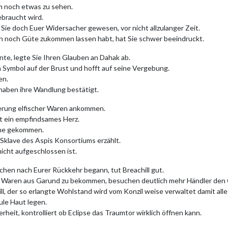
 noch etwas zu sehen.
ebraucht wird.
 Sie doch Euer Widersacher gewesen, vor nicht allzulanger Zeit.
ch noch Güte zukommen lassen habt, hat Sie schwer beeindruckt.
te, legte Sie Ihren Glauben an Dahak ab.
 Symbol auf der Brust und hofft auf seine Vergebung.
en.
aben ihre Wandlung bestätigt.
ferung elfischer Waren ankommen.
st ein empfindsames Herz.
nahe gekommen.
s Sklave des Aspis Konsortiums erzählt.
cht aufgeschlossen ist.
chen nach Eurer Rückkehr begann, tut Breachill gut.
um Waren aus Garund zu bekommen, besuchen deutlich mehr Händler den 
ll, der so erlangte Wohlstand wird vom Konzil weise verwaltet damit all
aule Haut legen.
heit, kontrolliert ob Eclipse das Traumtor wirklich öffnen kann.