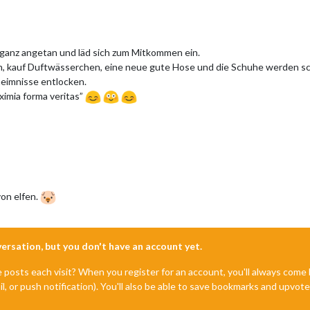
n ganz angetan und läd sich zum Mitkommen ein.
n, kauf Duftwässerchen, eine neue gute Hose und die Schuhe werden sc
eimnisse entlocken.
ximia forma veritas”
von elfen.
nversation, but you don't have an account yet.
e posts each visit? When you register for an account, you'll always com
il, or push notification). You'll also be able to save bookmarks and upvo