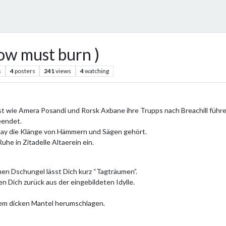
ow must burn )
s
4
posters
241
views
4
watching
t wie Amera Posandi und Rorsk Axbane ihre Trupps nach Breachill führe
eendet.
day die Klänge von Hämmern und Sägen gehört.
uhe in Zitadelle Altaerein ein.
en Dschungel lässt Dich kurz “Tagträumen”.
n Dich zurück aus der eingebildeten Idylle.
em dicken Mantel herumschlagen.