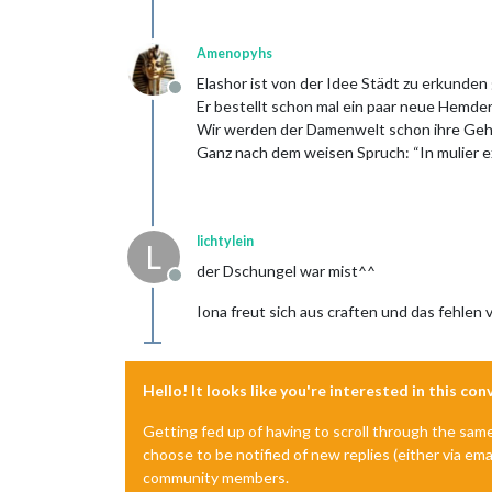
Amenopyhs
Elashor ist von der Idee Städt zu erkunde
Offline
Er bestellt schon mal ein paar neue Hemde
Wir werden der Damenwelt schon ihre Geh
Ganz nach dem weisen Spruch: “In mulier e
lichtylein
L
der Dschungel war mist^^
Offline
Iona freut sich aus craften und das fehlen 
Hello! It looks like you're interested in this co
Getting fed up of having to scroll through the sam
choose to be notified of new replies (either via ema
community members.