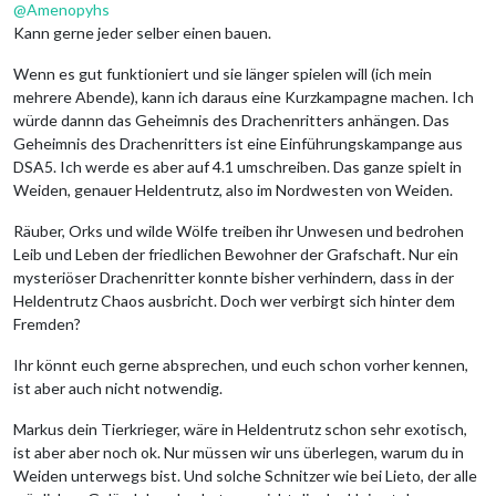
@
Amenopyhs
Kann gerne jeder selber einen bauen.
Wenn es gut funktioniert und sie länger spielen will (ich mein
mehrere Abende), kann ich daraus eine Kurzkampagne machen. Ich
würde dannn das Geheimnis des Drachenritters anhängen. Das
Geheimnis des Drachenritters ist eine Einführungskampange aus
DSA5. Ich werde es aber auf 4.1 umschreiben. Das ganze spielt in
Weiden, genauer Heldentrutz, also im Nordwesten von Weiden.
Räuber, Orks und wilde Wölfe treiben ihr Unwesen und bedrohen
Leib und Leben der friedlichen Bewohner der Grafschaft. Nur ein
mysteriöser Drachenritter konnte bisher verhindern, dass in der
Heldentrutz Chaos ausbricht. Doch wer verbirgt sich hinter dem
Fremden?
Ihr könnt euch gerne absprechen, und euch schon vorher kennen,
ist aber auch nicht notwendig.
Markus dein Tierkrieger, wäre in Heldentrutz schon sehr exotisch,
ist aber aber noch ok. Nur müssen wir uns überlegen, warum du in
Weiden unterwegs bist. Und solche Schnitzer wie bei Lieto, der alle