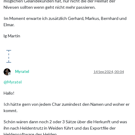
möglichen Geländekunden hat, nur nicht die der Heimat der
Nivesen sollten wenn geht nicht mehr passieren.
Im Moment erwarte ich zusätzlich Gerhard, Markus, Bernhard und
Elmar.
lg Martin
Myratel
14 Sep 2024, 00:04
Offline
@
Myratel
Hallo!
Ich hätte gern von jedem Char zumindest den Namen und woher er
kommt.
Schön wären dann noch 2 oder 3 Sätze über die Herkunft und was
ihn nach Heldentrutz in Weiden führt und das Exportfile der
Heldensoftware des Helden.