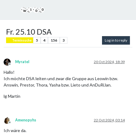
Fr. 25.10 DSA
5
4
156
3
Log in to reply
Terminsuche
Myratel
20 Oct 2024, 18:39
Offline
Hallo!
Ich möchte DSA leiten und zwar die Gruppe aus Leowin bzw.
Answin, Prestor, Thora, Yasha bzw. Lieto und AnDuRiJan.
lg Martin
Amenopyhs
22 Oct 2024, 03:14
Offline
Ich wäre da.