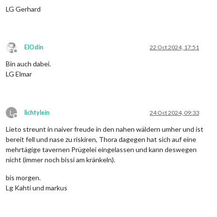
LG Gerhard
ElOdin
22 Oct 2024, 17:51
Offline
Bin auch dabei.
LG Elmar
L
lichtylein
24 Oct 2024, 09:33
Offline
Lieto streunt in naiver freude in den nahen wäldern umher und ist
bereit fell und nase zu riskiren, Thora dagegen hat sich auf eine
mehrtägige tavernen Prügelei eingelassen und kann deswegen
nicht (immer noch bissi am kränkeln).
bis morgen.
Lg Kahti und markus