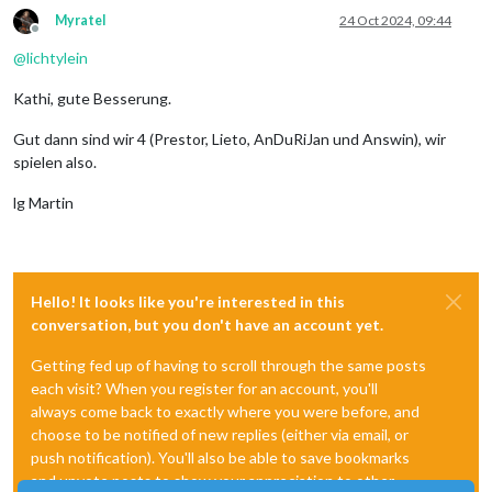
Myratel
24 Oct 2024, 09:44
Offline
@
lichtylein
Kathi, gute Besserung.
Gut dann sind wir 4 (Prestor, Lieto, AnDuRiJan und Answin), wir
spielen also.
lg Martin
Hello! It looks like you're interested in this
conversation, but you don't have an account yet.
Getting fed up of having to scroll through the same posts
each visit? When you register for an account, you'll
always come back to exactly where you were before, and
choose to be notified of new replies (either via email, or
push notification). You'll also be able to save bookmarks
and upvote posts to show your appreciation to other