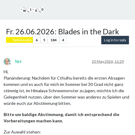
Fr. 26.06.2026: Blades in the Dark
6
5
184
4
Log in to reply
Terminsuche
hpz
25 May 2026, 11:29
Offline
Hi,
Planänderung: Nachdem für Cthulhu bereits die ersten Absagen
kommen und es auch für mich im Sommer bei 30 Grad nicht ganz
stimmig ist, im Himalaya Schneemonster zu jagen, möchte ich die
Gelegenheit nutzen, über den Sommer was anderes zu Spielen und
würde euch zur Abstimmung bitten.
Bitte um baldige Abstimmung, damit ich entsprechend die
Vorbereitungen machen kann.
Zur Auwahl stehen: