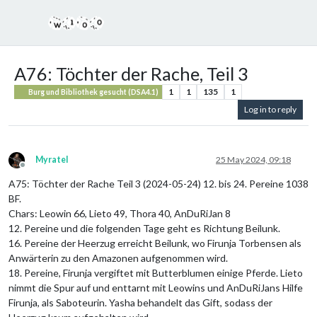
A76: Töchter der Rache, Teil 3
1
1
135
1
Burg und Bibliothek gesucht (DSA4.1)
Log in to reply
Myratel
25 May 2024, 09:18
Offline
A75: Töchter der Rache Teil 3 (2024-05-24) 12. bis 24. Pereine 1038
BF.
Chars: Leowin 66, Lieto 49, Thora 40, AnDuRiJan 8
12. Pereine und die folgenden Tage geht es Richtung Beilunk.
16. Pereine der Heerzug erreicht Beilunk, wo Firunja Torbensen als
Anwärterin zu den Amazonen aufgenommen wird.
18. Pereine, Firunja vergiftet mit Butterblumen einige Pferde. Lieto
nimmt die Spur auf und enttarnt mit Leowins und AnDuRiJans Hilfe
Firunja, als Saboteurin. Yasha behandelt das Gift, sodass der