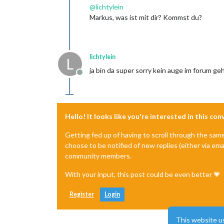
@
lichtylein
Markus, was ist mit dir? Kommst du?
lichtylein
L
ja bin da super sorry kein auge im forum ge
Offline
Hello! It looks like you're interested in this co
Getting fed up of having to scroll through the sam
choose to be notified of new replies (either via ema
community members.
With your input, this post could be even better 💗
Register
Login
This website u