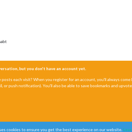
habt
nversation, but you don't have an account yet.
e posts each visit? When you register for an account, you'll always com
il, or push notification). You'll also be able to save bookmarks and upvo
ses cookies to ensure you get the best experience on our website.
Lear