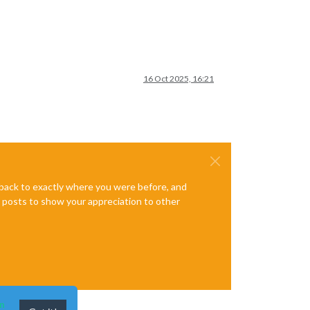
16 Oct 2025, 16:21
e back to exactly where you were before, and
te posts to show your appreciation to other
n