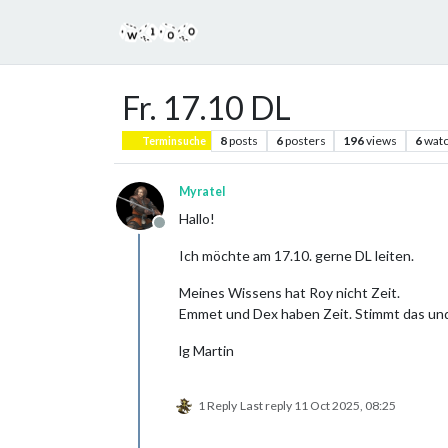
Fr. 17.10 DL
8
posts
6
posters
196
views
6
watc
Terminsuche
Myratel
Hallo!
Offline
Ich möchte am 17.10. gerne DL leiten.
Meines Wissens hat Roy nicht Zeit.
Emmet und Dex haben Zeit. Stimmt das und
lg Martin
1 Reply
Last reply
11 Oct 2025, 08:25