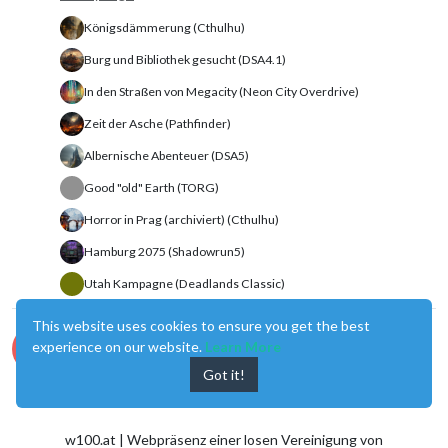
Königsdämmerung (Cthulhu)
Burg und Bibliothek gesucht (DSA4.1)
In den Straßen von Megacity (Neon City Overdrive)
Zeit der Asche (Pathfinder)
Albernische Abenteuer (DSA5)
Good "old" Earth (TORG)
Horror in Prag (archiviert) (Cthulhu)
Hamburg 2075 (Shadowrun5)
Utah Kampagne (Deadlands Classic)
This website uses cookies to ensure you get the best
Comments & Feedback
experience on our website.
Learn More
Got a question? Ask away!
Got it!
24 Sep 2025, 21:14
w100.at | Webpräsenz einer losen Vereinigung von